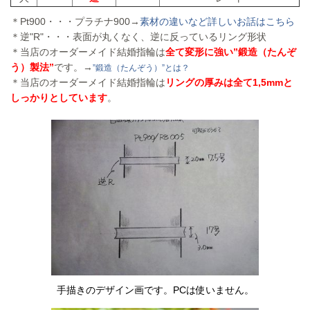
＊Pt900・・・プラチナ900→
素材の違いなど詳しいお話はこちら
＊逆"R"・・・表面が丸くなく、逆に反っている
リング形状
＊
当店のオーダーメイド結婚指輪は
全て変形に強い”鍛造（たんぞ
う）製法”
です。→
”鍛造（たんぞう）”とは？
＊
当店のオーダーメイド結婚指輪は
リングの厚みは全て1,5mmと
しっかりとしています
。
手描きのデザイン画です。PCは使いません。