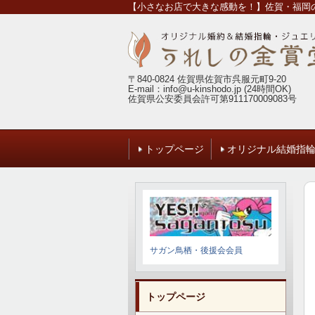
【小さなお店で大きな感動を！】佐賀・福岡の
〒840-0824 佐賀県佐賀市呉服元町9-20
E-mail：info@u-kinshodo.jp (24時間OK)
佐賀県公安委員会許可第911170009083号
トップページ
オリジナル結婚指
サガン鳥栖・後援会会員
トップページ