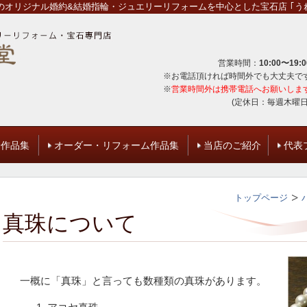
オリジナル婚約&結婚指輪・ジュエリーリフォームを中心とした宝石店 ｢うれ
営業時間：
10:00〜19:0
※お電話頂ければ時間外でも大丈夫で
※
営業時間外は携帯電話へお願いしま
(定休日：毎週木曜日
輪作品集
オーダー・リフォーム作品集
当店のご紹介
代表
トップページ
真珠について
一概に「真珠」と言っても数種類の真珠があります。