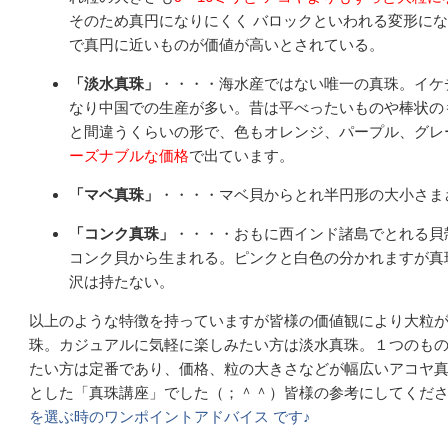
そのため真円になりにくく バロックといわれる変形にな
で真円に近いものが価値が高いとされている。
「淡水真珠」
・・・・海水産ではない唯一の真珠。イケ
なり中国での生産が多い。昔は平べったいものや棒状の
と間違うくらいの形で、色もオレンジ、パープル、グレ
ーズナブルな価格
で出ています。
「マベ真珠」
・・・・マベ貝からとれ半円形の大小さま
「コンク真珠」
・・・・おもに西インド諸島でとれる貝
コンク貝から生まれる。ピンクと白色の分かれますが真
沢は持たない。
以上のような特徴を持っていますが皆様の価値観により大粒
珠。カジュアルに気軽に楽しみたい方は淡水真珠。１つのも
たい方は定番であり、価格、粒の大きさなどが幅広いアコヤ
とした「真珠講座」でした（；＾＾）皆様の参考にしてくだ
を選ぶ時のワンポイントアドバイス です♪