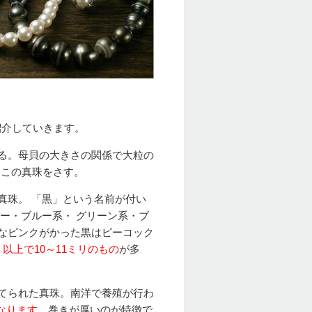
紹介していきます。
る。母貝の大きさの関係で大粒の
とこの真珠をさす。
真珠。 「黒」という名前が付い
ー・ブルー系・ グリーン系・ブ
なピンクがかった黒はピーコック
以上で10～11ミリのもの
が多
てられた真珠。南洋で養殖が行わ
になります。
巻きが厚いのが特徴で