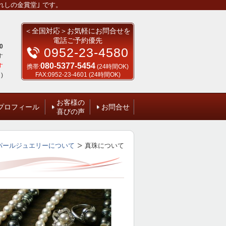
しの金賞堂｣ です。
＜全国対応＞お気軽にお問合せを
電話ご予約優先
0
0952-23-4580
す
080-5377-5454
す
携帯:
(24時間OK)
FAX:0952-23-4601 (24時間OK)
)
お客様の
プロフィール
お問合せ
喜びの声
パールジュエリーについて
真珠について