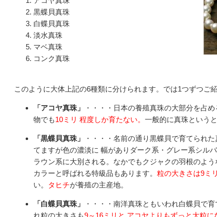
アコヤ真珠
黒蝶貝真珠
白蝶貝真珠
淡水真珠
マベ真珠
コンク真珠
このように大体上記の6種類に分けられます。では1つずつご
「アコヤ真珠」
・・・・日本の養殖真珠の大部分を占め
物でも
10ミリ 程度しか育たない。
一般的に真珠という
「黒蝶貝真珠」
・・・・名前の通り黒蝶貝で育てられた
てますが色の濃淡に 幅がありダーク系・グレー系シルバ
ラウン系に大別される。なかでもクジャクの羽根のよう
カラーと呼ばれる特級品もあります。
粒の大きさは9ミリ
い。
タヒチ
が養殖の主産地。
「白蝶貝真珠」
・・・・南洋真珠ともいわれ白蝶貝で育
れ粒の大きさも
9～16ミリと アコヤよりもずっと大粒