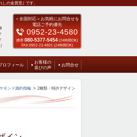
しの金賞堂｣ です。
＜全国対応＞お気軽にお問合せを
電話ご予約優先
0
0952-23-4580
す
080-5377-5454
す
携帯:
(24時間OK)
FAX:0952-23-4601 (24時間OK)
)
お客様の
プロフィール
お問合せ
喜びの声
ヤモンド婚約指輪
2種類・特許デザイン
ザイン