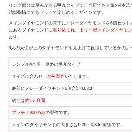
リング部分は厚みがある甲丸タイプで、当店でも人気の4本爪
結婚指輪にでもセットで楽しめるデザインです。
メインダイヤモンドの真下にメレーダイヤモンドを6個セット
にあるダイヤモンドに
取り込まれ、より一層メインダイヤモ
ます。
6人の天使が上のダイヤモンドを見上げて祝福しているかのよ
シンプル4本爪・厚めの甲丸タイプ
サイズに合わせ
一から製作
いたします。
底部にメレーダイヤモンド6個合計0,03ct
納期は
約1ヵ月間
。
プラチナ900のみ
の製作です。
メインのダイヤモンドの大きさは0,25～0,30ct前後です。