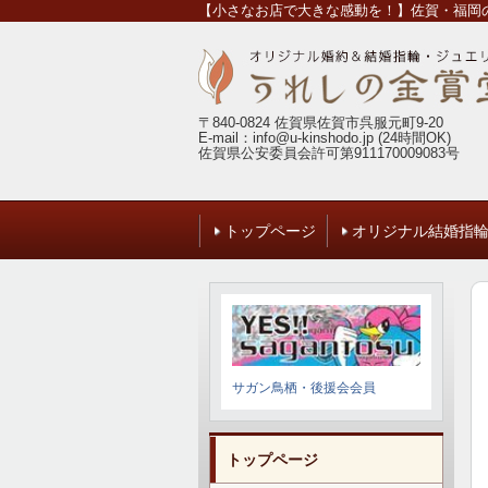
【小さなお店で大きな感動を！】佐賀・福岡の
〒840-0824 佐賀県佐賀市呉服元町9-20
E-mail：info@u-kinshodo.jp (24時間OK)
佐賀県公安委員会許可第911170009083号
トップページ
オリジナル結婚指
サガン鳥栖・後援会会員
トップページ