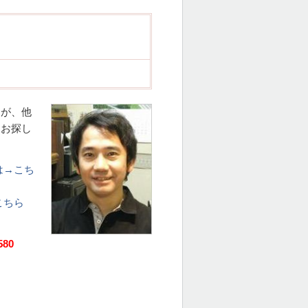
すが、他
をお探し
は→こち
こちら
580