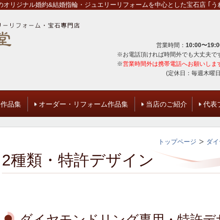
オリジナル婚約&結婚指輪・ジュエリーリフォームを中心とした宝石店 ｢うれ
営業時間：
10:00〜19:0
※お電話頂ければ時間外でも大丈夫で
※
営業時間外は携帯電話へお願いしま
(定休日：毎週木曜日
輪作品集
オーダー・リフォーム作品集
当店のご紹介
代表
トップページ
ダイ
2種類・特許デザイン
ダイヤモンドリング専用・特許デ