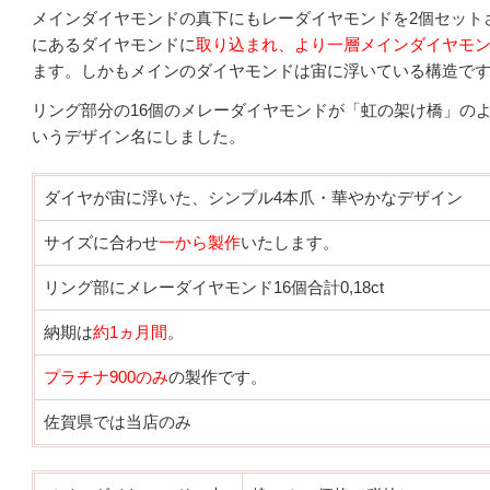
メインダイヤモンドの真下にもレーダイヤモンドを2個セット
にあるダイヤモンドに
取り込まれ、より一層メインダイヤモ
ます。しかもメインのダイヤモンドは宙に浮いている構造で
リング部分の16個のメレーダイヤモンドが「虹の架け橋」の
いうデザイン名にしました。
ダイヤが宙に浮いた、シンプル4本爪・華やかなデザイン
サイズに合わせ
一から製作
いたします。
リング部にメレーダイヤモンド16個合計0,18ct
納期は
約1ヵ月間
。
プラチナ900のみ
の製作です。
佐賀県では当店のみ