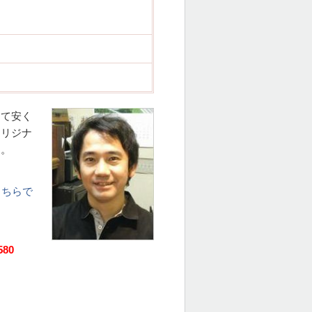
して安く
オリジナ
す。
こちらで
580