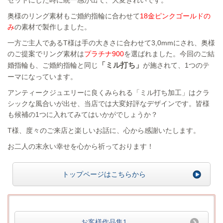
セットにした時に統一感が出て、大変きれいです。
奥様のリング素材もご婚約指輪に合わせて
18金ピンクゴールドの
み
の素材で製作しました。
一方ご主人であるT様は手の大きさに合わせて3,0mmにされ、奥様
のご提案でリング素材は
プラチナ900
を選ばれました。
今回のご結
「ミル打ち」
婚指輪も、ご婚約指輪と同じ
が施されて、1つのテ
ーマになっています。
アンティークジュエリーに良くみられる「ミル打ち加工」はクラ
シックな風合いが出せ、当店では大変好評なデザインです。
皆様
も候補の1つに入れてみてはいかがでしょうか？
T様、度々のご来店と楽しいお話に、心から感謝いたします。
お二人の末永い幸せを心から祈っております！
トップページはこちらから
お客様作品集1