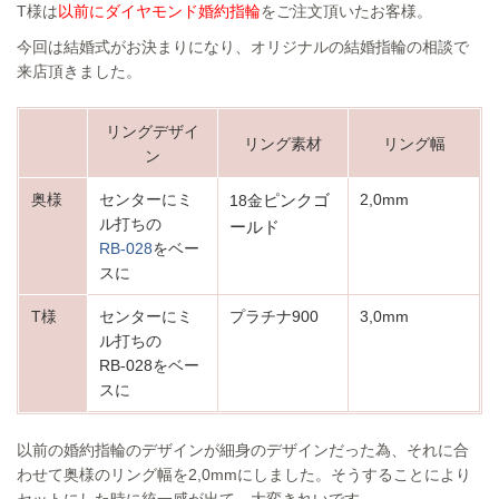
T様は
以前にダイヤモンド婚約指輪
をご注文頂いたお客様。
今回は結婚式がお決まりになり、オリジナルの結婚指輪の相談で
来店頂きました。
リングデザイ
リング素材
リング幅
ン
奥様
センターにミ
ピンクゴ
2,0mm
18金
ル打ちの
ールド
RB-028
をベー
スに
T様
センターにミ
プラチナ900
3,0mm
ル打ちの
RB-028をベー
スに
以前の婚約指輪のデザインが細身のデザインだった為、それに合
わせて奥様のリング幅を2,0mmにしました。
そうすることにより