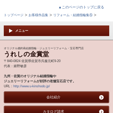
▲このページのトップに戻る
トップページ
お客様作品集
リフォーム・結婚指輪集⑤
メニュー
&
オリジナル婚約
結婚指輪・ジュエリーリフォーム・宝石専門店
うれしの金賞堂
〒840-0824 佐賀県佐賀市呉服元町9-20
代表：嬉野敏彦
九州・佐賀のオリジナル結婚指輪や
ジュエリーリフォームが好評の老舗宝石店です。
URL：
http://www.u-kinshodo.jp/
会社紹介
カタログ請求