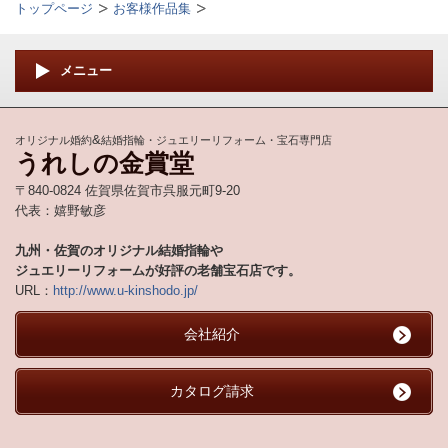
トップページ
お客様作品集
メニュー
&
オリジナル婚約
結婚指輪・ジュエリーリフォーム・宝石専門店
うれしの金賞堂
〒840-0824 佐賀県佐賀市呉服元町9-20
代表：嬉野敏彦
九州・佐賀のオリジナル結婚指輪や
ジュエリーリフォームが好評の老舗宝石店です。
URL：
http://www.u-kinshodo.jp/
会社紹介
カタログ請求