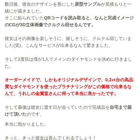
数日後、彼女のデザインを形にした
原型サンプル
が見積もりと一
緒にが届きました。
そこに貼られていた
QRコードを読み取ると、なんと完成イメージ
のCGが3D立体画像でクルクル回せるんです。
彼女はその画像を楽しそうに、嬉しそうに、クルクル回していま
した(笑)。こんなサービスが出来るなんて驚きました。
そして2度目は僕が1人でメインのダイヤモンドを決めに行きまし
た。
オーダーメイドで、しかもオリジナルデザインで、0,2ct台の高品
質なダイヤモンドを使ったプラチナリングがこの価格で出来るな
んて、うれしの金賞堂さんに伺って本当に良かったです。
そして最後は彼女に渡す日が迫っていたので完成品を
自宅まで届
けて頂いた
のです。
本当に助かりました。
きっと、きっと彼女は喜んでくれるでしょう！