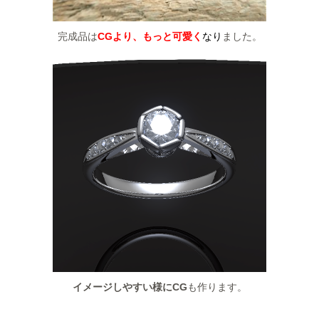
完成品は
CGより、もっと可愛く
なり
ました。
イメージしやすい様にCG
も作ります。