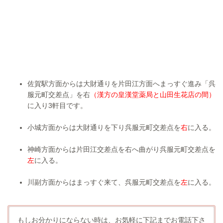
佐賀駅方面からは大財通りを片田江方面へまっすぐ進み「呉
服元町交差点」を右
（漢方の皇漢堂薬局と山田生花店の間）
に入り3軒目です。
小城方面からは大財通りを下り呉服元町交差点を
右
に入る。
神崎方面からは片田江交差点を右へ曲がり呉服元町交差点を
左
に入る。
川副方面からはまっすぐ来て、呉服元町交差点を
左
に入る。
もしお分かりにならない時は、お気軽に下記までお電話下さ