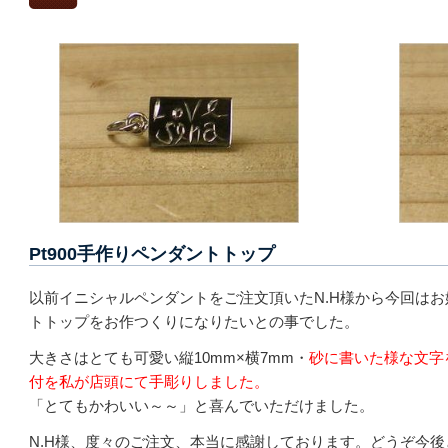
Pt900手作りペンダントトップ
以前イニシャルペンダントをご注文頂いたN.H様から今回は
トトップをお作つくりになりたいとの事でした。
大きさはとても可愛い縦10mm×横7mm・
砂に書いた様な文字
付を私が店頭にて手彫りしました。
「とてもかわいい～～」と喜んでいただけました。
N.H様、度々のご注文、本当に感謝しております。どうぞ今