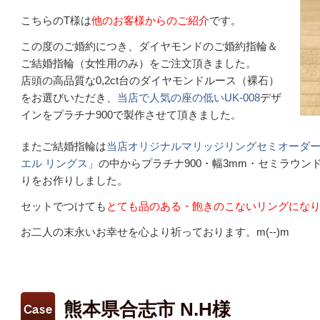
こちらのT様は
他のお客様からのご紹介
です。
この度のご婚約につき、ダイヤモンドのご婚約指輪＆
ご結婚指輪（女性用のみ）をご注文頂きました。
店頭の高品質な0,2ct台のダイヤモンドルース（裸石）
をお選びいただき、
当店で人気の座の低いUK-008
デザ
インをプラチナ900で製作させて頂きました。
またご結婚指輪は
当店オリジナルマリッジリングセミオーダ
エル リングス」
の中からプラチナ900・幅3mm・セミラウンド・
りをお作りしました。
セットでつけても
とても品のある・飽きのこないリングにな
お二人の末永いお幸せを心より祈っております。m(--)m
熊本県合志市 N.H様