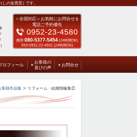
しの金賞堂｣ です。
＜全国対応＞お気軽にお問合せを
電話ご予約優先
0
0952-23-4580
す
080-5377-5454
す
携帯:
(24時間OK)
FAX:0952-23-4601 (24時間OK)
)
お客様の
プロフィール
お問合せ
喜びの声
お客様作品集
リフォーム・結婚指輪集②