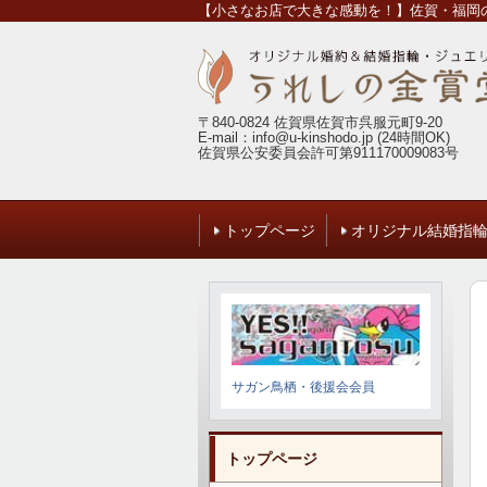
【小さなお店で大きな感動を！】佐賀・福岡の
〒840-0824 佐賀県佐賀市呉服元町9-20
E-mail：info@u-kinshodo.jp (24時間OK)
佐賀県公安委員会許可第911170009083号
トップページ
オリジナル結婚指
サガン鳥栖・後援会会員
トップページ