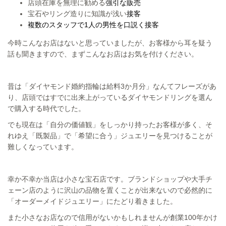
店頭在庫を無理に勧める
強引な販売
宝石やリング造りに知識が浅い
接客
複数のスタッフで1人の男性を口説く接客
今時こんなお店はないと思っていましたが、お客様から耳を疑う
話も聞きますので、まずこんなお店はお気を付けください。
昔は「ダイヤモンド婚約指輪は給料3か月分」なんてフレーズがあ
り、店頭ではすでに出来上がっているダイヤモンドリングを選ん
で購入する時代でした。
でも現在は「自分の価値観」をしっかり持ったお客様が多く、そ
れゆえ「既製品」で「希望に合う」ジュエリーを見つけることが
難しくなっています。
幸か不幸か当店は小さな宝石店です。
ブランドショップや大手チ
ェーン店のように沢山の品物を置くことが出来ないので必然的に
「オーダーメイドジュエリー」にたどり着きました。
また小さなお店なので信用がないかもしれませんが創業100年かけ