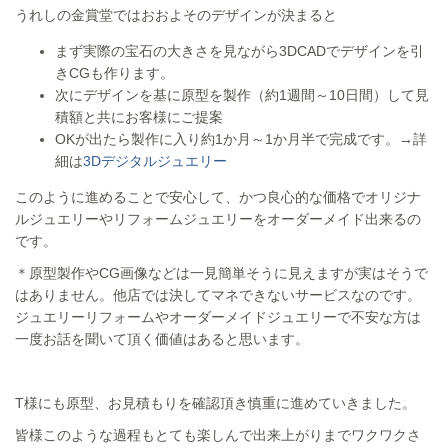
うれしの金賞堂ではおおよそのデザインが決まると
まず実際の宝石の大きさを見ながら3DCADでデザインを引
きCGも作ります。
次にデザインを基に原型を製作（約1週間～10日間）して見
積額と共にお客様にご提案
OKが出たら製作に入り約1か月～1か月半で完成です。→詳
細は
3Dデジタルジュエリー
このように進めることで安心して、かつ良心的な価格でオリジナ
ルジュエリーやリフォームジュエリーをオーダーメイド出来るの
です。
＊原型製作やCG画像などは一見簡単そうに見えますが実はそうで
はありません。他店では決してマネできないサービスなのです。
ジュエリーリフォームやオーダーメイドジュエリーで不安な方は
一度お話を聞いて頂く価値はあると思います。
T様にも原型、お見積もりを確認頂き慎重に進めていきました。
皆様このような過程もとても楽しんで出来上がりまでワクワクさ